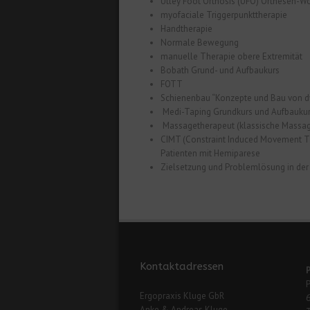
Utley Foot Orthosis (UFO) Orthesen-W
myofaciale Triggerpunkttherapie
Handtherapie
Normale Bewegung
manuelle Therapie obere Extremität
Bobath Grund- und Aufbaukurs
FOTT
Schienenbau “Konzepte und Bau von 
Medi-Taping Grundkurs und Aufbauku
Massagetherapeut (klassische Massa
CIMT (Constraint Induced Movement Th
Patienten mit Hemiparese
Zielsetzung und Problemlösung in de
Kontaktadressen
Ergopraxis Kluge GbR
Anke & Andreas Kluge