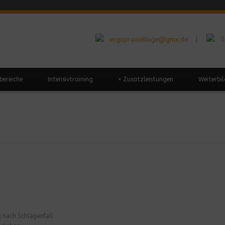
ergopraxiskluge@gmx.de
0
|
bereiche
Intensivtraining
+
Zusatzleistungen
Weiterbi
ng nach Schlaganfall