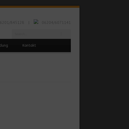
6201/845128
06204/6071141
|
ldung
Kontakt