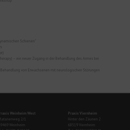
orkshop
dynamischen Schienen”
rs
ge)
erapy) – ein neuer Zugang in der Behandlung des Armes bei
r Behandlung von Erwachsenen mit neurologischen Störungen
Praxis Weinheim West
Praxis Viernheim
Platanenweg 2/1
Hinter den Zäunen 2
69469 Weinheim
68519 Viernheim