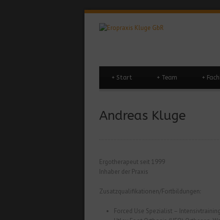
+
Start
+
Team
+
Fach
Andreas Kluge
Ergotherapeut seit 1999
Inhaber der Praxis
Zusatzqualifikationen/Fortbildungen:
Forced Use Spezialist – Intensivtraini