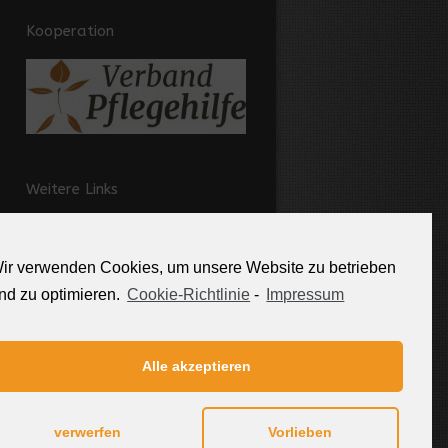
Kooperation
Weitere Links
Kontakt
Partner
ir verwenden Cookies, um unsere Website zu betrieben
Impressum
nd zu optimieren.
Cookie-Richtlinie
-
Impressum
Datenschutzerklärung
Sitemap
Alle akzeptieren
Cookie-Richtlinie (EU)
verwerfen
Vorlieben