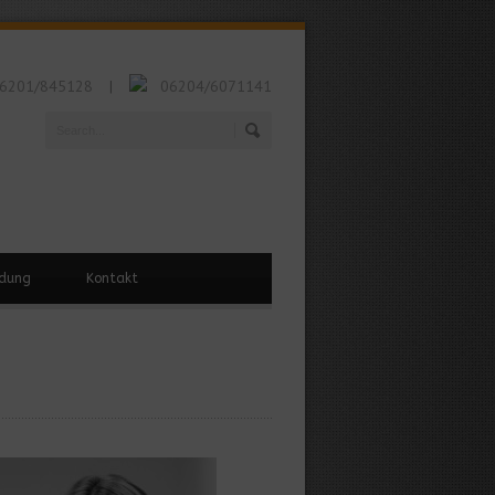
6201/845128
06204/6071141
|
ldung
Kontakt