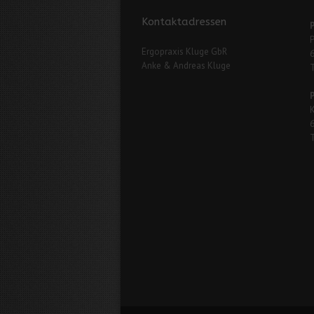
Kontaktadressen
Ergopraxis Kluge GbR
Anke & Andreas Kluge
T
P
K