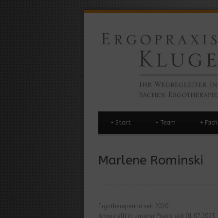
+
Start
+
Team
+
Fach
Marlene Rominski
Ergotherapeutin seit 2020
Angestellt in unserer Praxis seit 01.07.2023