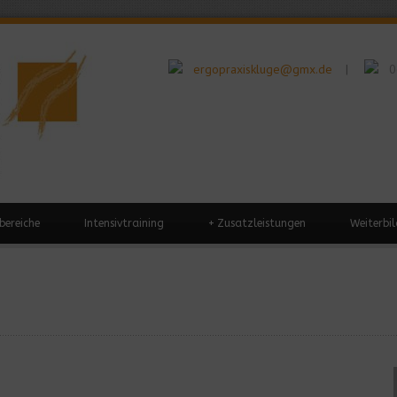
ergopraxiskluge@gmx.de
0
|
bereiche
Intensivtraining
+
Zusatzleistungen
Weiterbi