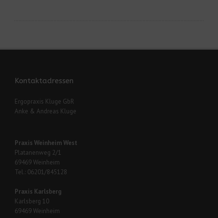
Kontaktadressen
Ergopraxis Kluge GbR
Anke & Andreas Kluge
Praxis Weinheim West
Platanenweg 2/1
69469 Weinheim
Tel.: 06201/845128
Praxis Karlsberg
Karlsberg 10
69469 Weinheim