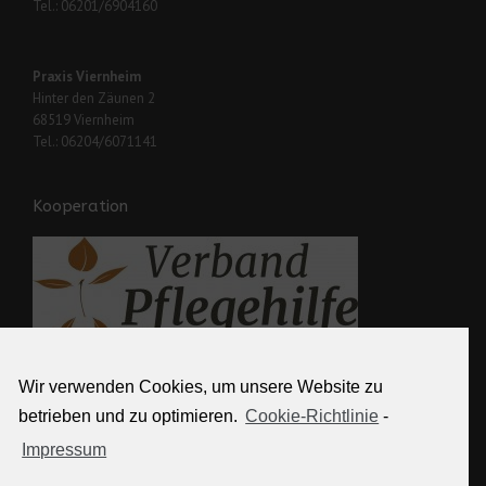
Tel.: 06201/6904160
Praxis Viernheim
Hinter den Zäunen 2
68519 Viernheim
Tel.: 06204/6071141
Kooperation
Wir verwenden Cookies, um unsere Website zu
Weitere Links
betrieben und zu optimieren.
Cookie-Richtlinie
-
Impressum
Kontakt
Partner