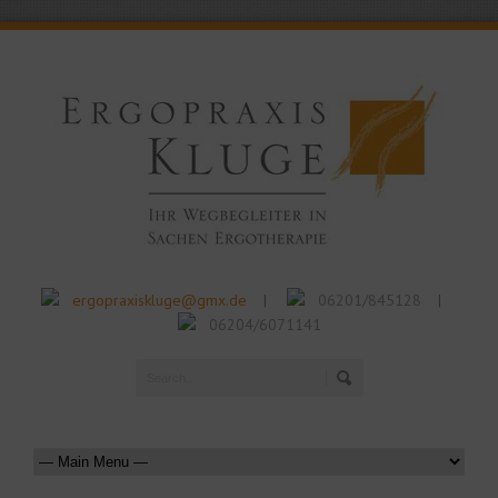
ergopraxiskluge@gmx.de
06201/845128
|
|
06204/6071141