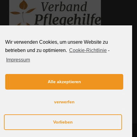
Wir verwenden Cookies, um unsere Website zu
Weitere Links
betrieben und zu optimieren.
Cookie-Richtlinie
-
Impressum
Kontakt
Partner
Impressum
Alle akzeptieren
Datenschutzerklärung
Sitemap
verwerfen
Cookie-Richtlinie (EU)
Vorlieben
© Copyright 2013 Ergopraxis Kluge GbR