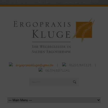
ergopraxiskluge@gmx.de
06201/845128
|
|
06204/6071141