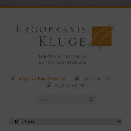
ergopraxiskluge@gmx.de
06201/845128
|
|
06204/6071141