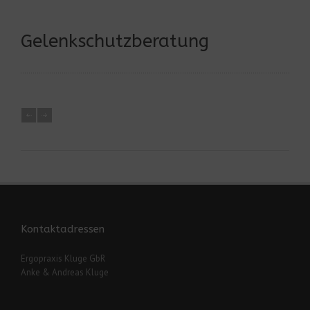
Gelenkschutzberatung
Kontaktadressen
Ergopraxis Kluge GbR
Anke & Andreas Kluge