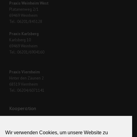
Praxis Weinheim West
Platanenweg 2/1
69469 Weinheim
Tel.: 06201/845128
Praxis Karlsberg
Karlsberg 10
69469 Weinheim
Tel.: 06201/6904160
Praxis Viernheim
Hinter den Zäunen 2
68519 Viernheim
Tel.: 06204/6071141
Kooperation
Wir verwenden Cookies, um unsere Website zu