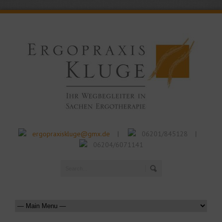
ergopraxiskluge@gmx.de
06201/845128
|
|
06204/6071141