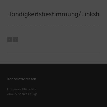
Händigkeitsbestimmung/Linkshän
Kontaktadressen
Ergopraxis Kluge GbR
Anke & Andreas Kluge