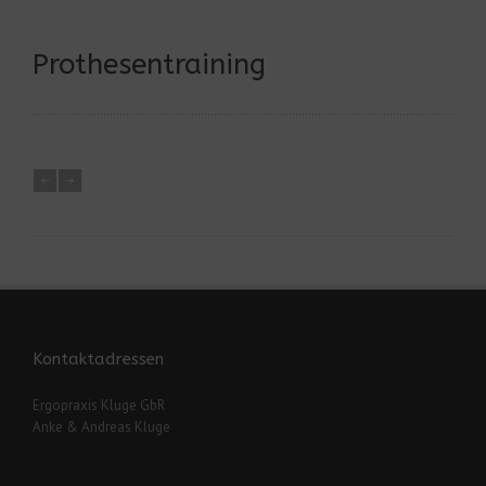
Prothesentraining
Kontaktadressen
Ergopraxis Kluge GbR
Anke & Andreas Kluge