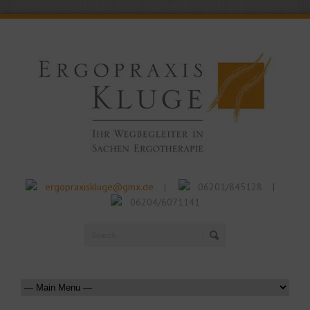
ergopraxiskluge@gmx.de
06201/845128
|
|
06204/6071141