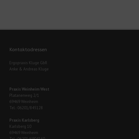
Kontaktadressen
Ergopraxis Kluge GbR
Anke & Andreas Kluge
Praxis Weinheim West
Platanenweg 2/1
69469 Weinheim
Tel.: 06201/845128
Praxis Karlsberg
Karlsberg 10
69469 Weinheim
Tel.: 06201/6904160