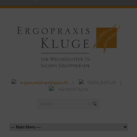
ergopraxiskluge@gmx.de
06201/845128
|
|
06204/6071141