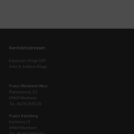
Kontaktadressen
Ergopraxis Kluge GbR
Anke & Andreas Kluge
Praxis Weinheim West
Platanenweg 2/1
69469 Weinheim
Tel.: 06201/845128
Praxis Karlsberg
Karlsberg 10
69469 Weinheim
Tel.: 06201/6904160