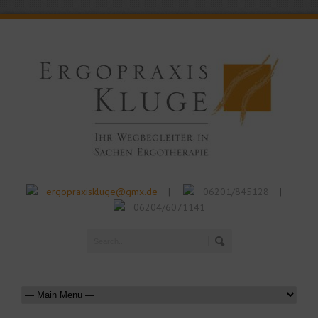
ergopraxiskluge@gmx.de
06201/845128
|
|
06204/6071141