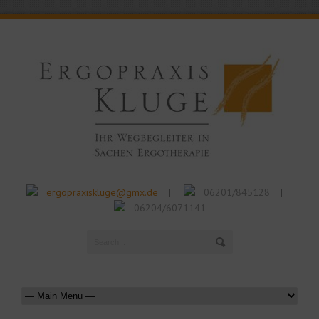
ergopraxiskluge@gmx.de
06201/845128
|
|
06204/6071141