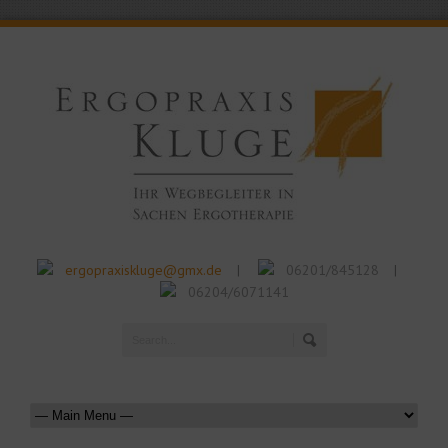
ergopraxiskluge@gmx.de
06201/845128
|
|
06204/6071141