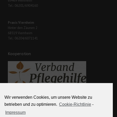
69469 Weinheim
Tel.: 06201/6904160
Praxis Viernheim
Hinter den Zäunen 2
68519 Viernheim
Tel.: 06204/6071141
Kooperation
Wir verwenden Cookies, um unsere Website zu
Weitere Links
betrieben und zu optimieren.
Cookie-Richtlinie
-
Impressum
Kontakt